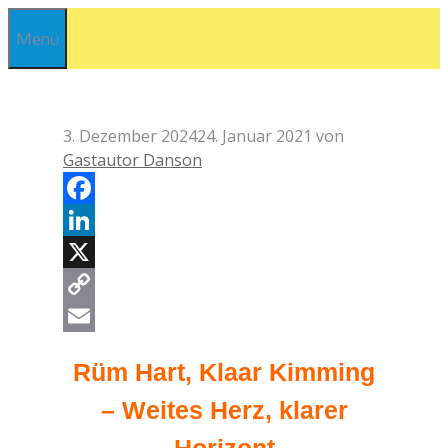
Zum
Menü
Inhalt
springen
3. Dezember 2024
24. Januar 2021
von
Gastautor Danson
Facebook
LinkedIn
X
Copy
Link
Email
Rüm Hart, Klaar Kimming
– Weites Herz, klarer
Horizont