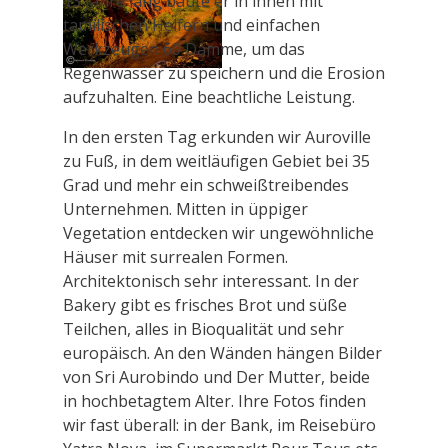
13 Jahre lang baute er in ihnen mit
tamilischen Helfern und einfachen
Werkzeugen 60 Dämme, um das
Regenwasser zu speichern und die Erosion
aufzuhalten. Eine beachtliche Leistung.
In den ersten Tag erkunden wir Auroville
zu Fuß, in dem weitläufigen Gebiet bei 35
Grad und mehr ein schweißtreibendes
Unternehmen. Mitten in üppiger
Vegetation entdecken wir ungewöhnliche
Häuser mit surrealen Formen.
Architektonisch sehr interessant. In der
Bakery gibt es frisches Brot und süße
Teilchen, alles in Bioqualität und sehr
europäisch. An den Wänden hängen Bilder
von Sri Aurobindo und Der Mutter, beide
in hochbetagtem Alter. Ihre Fotos finden
wir fast überall: in der Bank, im Reisebüro