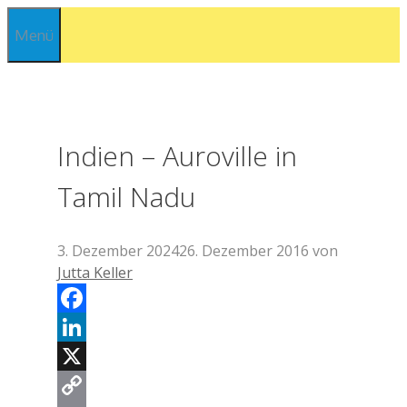
Zum
Menü
Inhalt
springen
Indien – Auroville in
Tamil Nadu
3. Dezember 2024
26. Dezember 2016
von
Jutta Keller
Facebook
LinkedIn
X