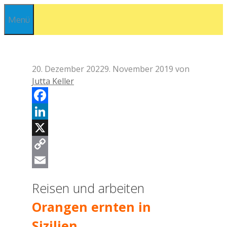
Zum
Menü
Inhalt
springen
20. Dezember 2022
9. November 2019
von
Jutta Keller
Facebook
LinkedIn
X
Copy
Link
Email
Reisen und arbeiten
Orangen ernten in
Sizilien