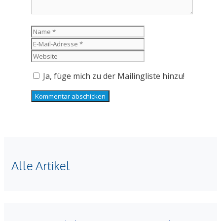
Name
E-
Mail-
Website
Adresse
Ja, füge mich zu der Mailingliste hinzu!
Alle Artikel