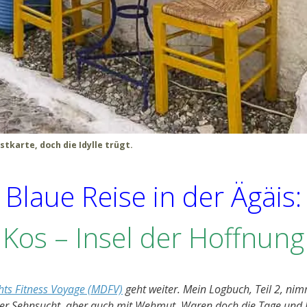
stkarte, doch die Idylle trügt.
Blaue Reise in der Ägäis:
Kos – Insel der Hoffnung
hts Fitness Voyage (MDFV)
geht weiter. Mein Logbuch, Teil 2, nimm
ler Sehnsucht, aber auch mit Wehmut. Waren doch die Tage und 